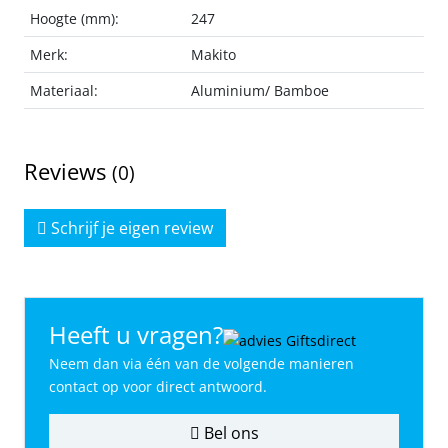
Hoogte (mm):
247
Merk:
Makito
Materiaal:
Aluminium/ Bamboe
Reviews
(0)
Schrijf je eigen review
Heeft u vragen?
Neem dan via één van de volgende manieren
contact op voor direct antwoord.
Bel ons