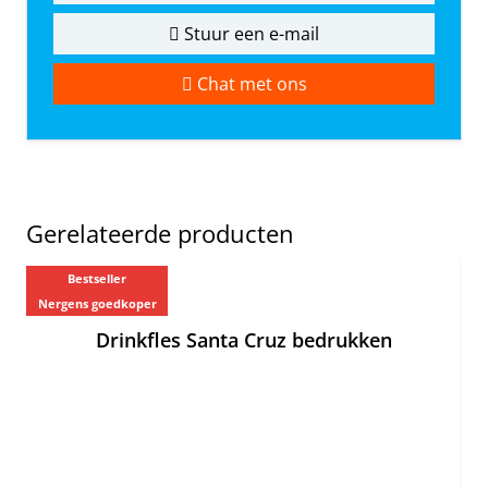
Stuur een e-mail
Chat met ons
Gerelateerde producten
Bestseller
Nergens goedkoper
Ne
Drinkfles Santa Cruz bedrukken