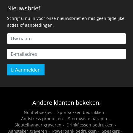
Nieuwsbrief
Schrijf u nu in voor onze nieuwsbrief en mis geen tijdelijke
acties of aanbiedingen.
Aanmelden
Andere klanten bekeken:
Notitieboekjes
-
Sportsokken bedrukken
-
Antistress producten
-
Stormvaste paraplu
-
Sleutelhanger graveren
-
Drinkflessen bedrukken
-
Aansteker graveren
-
Powerbank bedrukken
-
Speakers
-