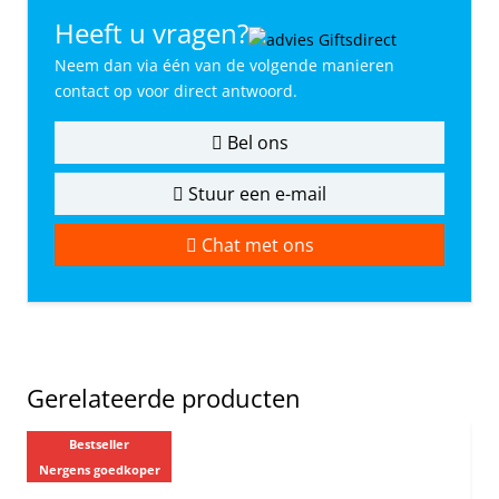
Heeft u vragen?
Neem dan via één van de volgende manieren
contact op voor direct antwoord.
Bel ons
Stuur een e-mail
Chat met ons
Gerelateerde producten
Bestseller
Nergens goedkoper
Ne