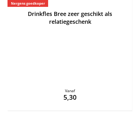
Nergens goedkoper
Ne
Drinkfles Bree zeer geschikt als
relatiegeschenk
Vanaf
5,30