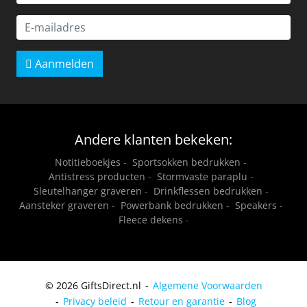
Aanmelden
Andere klanten bekeken:
Notitieboekjes
-
Sportsokken bedrukken
-
Antistress producten
-
Stormvaste paraplu
-
Sleutelhanger graveren
-
Drinkflessen bedrukken
-
Aansteker graveren
-
Powerbank bedrukken
-
Speakers
-
Fleece dekens
-
© 2026 GiftsDirect.nl
Algemene Voorwaarden
Privacy beleid
Retour en garantie
Blog