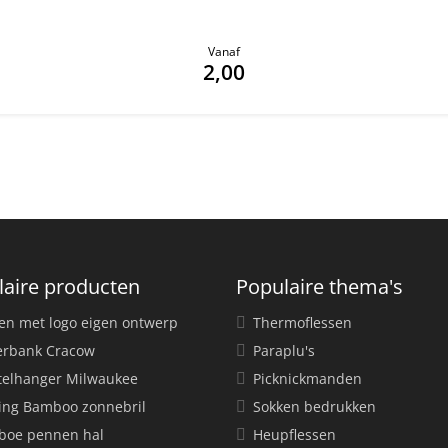
Vanaf
2,00
laire producten
Populaire thema's
en met logo eigen ontwerp
Thermoflessen
rbank Cracow
Paraplu's
telhanger Milwaukee
Picknickmanden
ing Bamboo zonnebril
Sokken bedrukken
oe pennen hal
Heupflessen