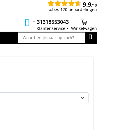
9.9
/
10
o.b.v. 120 beoordelingen
+ 31318553043
Klantenservice
Winkelwagen