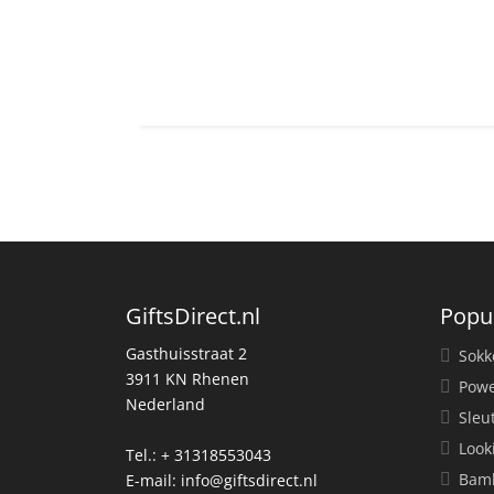
GiftsDirect.nl
Popu
Gasthuisstraat 2
Sokk
3911 KN Rhenen
Powe
Nederland
Sleu
Look
Tel.: + 31318553043
Bamb
E-mail:
info@giftsdirect.nl