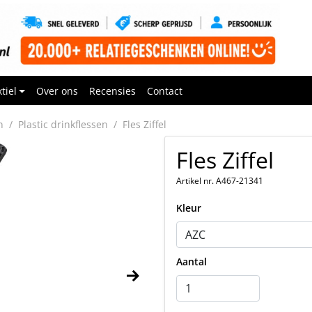
tiel
Over ons
Recensies
Contact
n
Plastic drinkflessen
Fles Ziffel
Fles Ziffel
Artikel nr. A467-21341
Kleur
Aantal