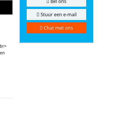
Bel ons
Stuur een e-mail
Chat met ons
<br>
 en