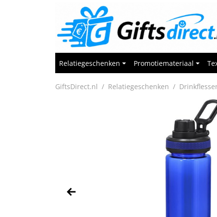
Relatiegeschenken
Promotiemateriaal
Tex
GiftsDirect.nl
Relatiegeschenken
Drinkflesse