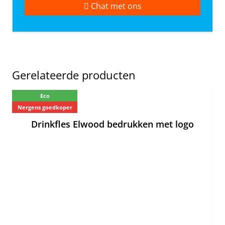
Chat met ons
Gerelateerde producten
Eco
Nergens goedkoper
Ne
Drinkfles Elwood bedrukken met logo