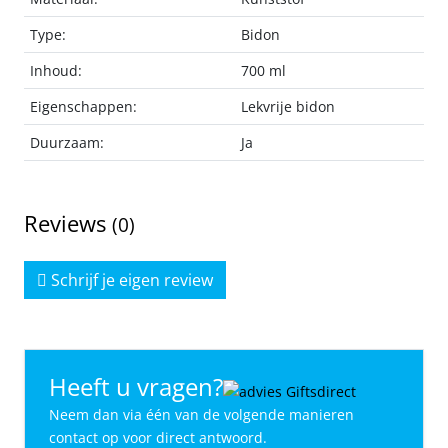
Type:
Bidon
Inhoud:
700 ml
Eigenschappen:
Lekvrije bidon
Duurzaam:
Ja
Reviews
(0)
Schrijf je eigen review
Heeft u vragen?
Neem dan via één van de volgende manieren
contact op voor direct antwoord.