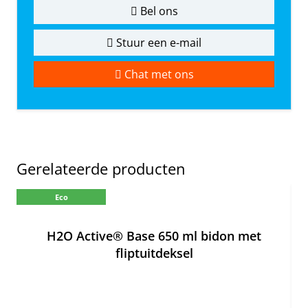
Bel ons
Stuur een e-mail
Chat met ons
Gerelateerde producten
Eco
H2O Active® Base 650 ml bidon met
fliptuitdeksel