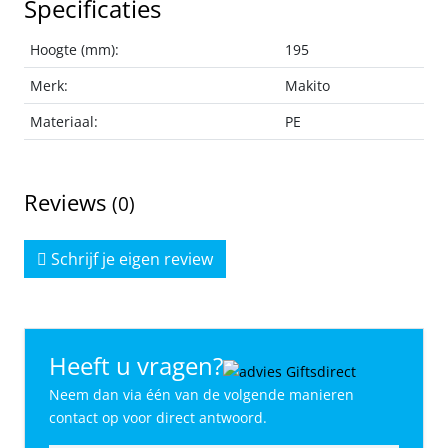
Specificaties
Hoogte (mm):
195
Merk:
Makito
Materiaal:
PE
Reviews
(0)
Schrijf je eigen review
Heeft u vragen?
Neem dan via één van de volgende manieren
contact op voor direct antwoord.