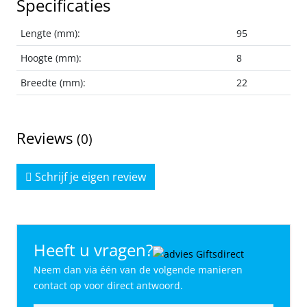
Specificaties
Lengte (mm):
95
Hoogte (mm):
8
Breedte (mm):
22
Reviews
(0)
Schrijf je eigen review
Heeft u vragen?
Neem dan via één van de volgende manieren
contact op voor direct antwoord.