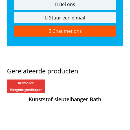
Bel ons
Stuur een e-mail
Chat met ons
Gerelateerde producten
Bestseller
Ne
Nergens goedkoper
Kunststof sleutelhanger Bath