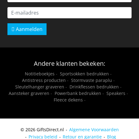
Aanmelden
Andere klanten bekeken:
Notitieboekjes
-
Sportsokken bedrukken
-
Antistress producten
-
Stormvaste paraplu
-
Sleutelhanger graveren
-
Drinkflessen bedrukken
-
Aansteker graveren
-
Powerbank bedrukken
-
Speakers
-
Fleece dekens
-
© 2026 GiftsDirect.nl
Algemene Voorwaarden
Privacy beleid
Retour en garantie
Blog