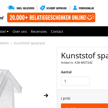
tiel
Over ons
Recensies
Contact
ikelen
Kunststof spaarpot
Kunststof sp
Artikel nr. A36-MO7242
Aantal
(
p/st)