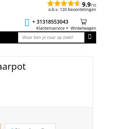
9.9
/
10
o.b.v. 120 beoordelingen
+ 31318553043
Klantenservice
Winkelwagen
aarpot