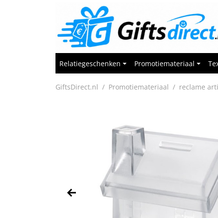
Relatiegeschenken
Promotiemateriaal
Tex
GiftsDirect.nl
Promotiemateriaal
reclame art