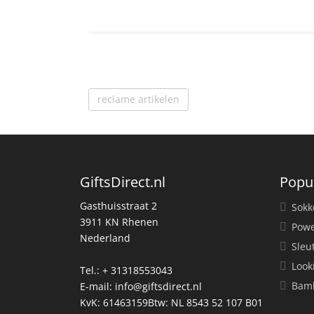
reclame artikelen
GiftsDirect.nl
Popu
Gasthuisstraat 2
Sokk
3911 KN Rhenen
Powe
Nederland
Sleu
Look
Tel.: + 31318553043
Bamb
E-mail:
info@giftsdirect.nl
KvK: 61463159Btw: NL 8543 52 107 B01