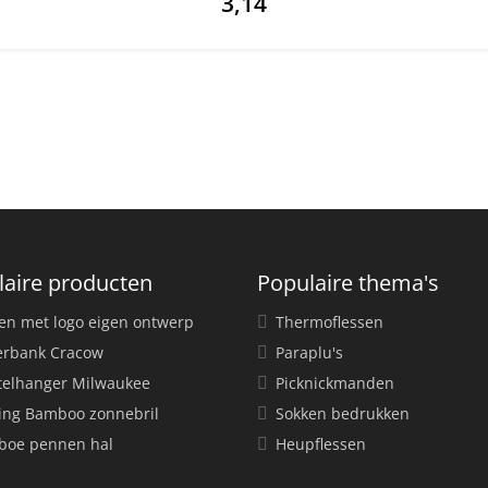
3,14
laire producten
Populaire thema's
en met logo eigen ontwerp
Thermoflessen
rbank Cracow
Paraplu's
telhanger Milwaukee
Picknickmanden
ing Bamboo zonnebril
Sokken bedrukken
oe pennen hal
Heupflessen