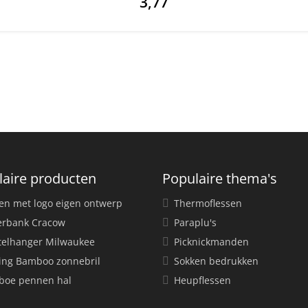
3,77
laire producten
Populaire thema's
en met logo eigen ontwerp
Thermoflessen
rbank Cracow
Paraplu's
telhanger Milwaukee
Picknickmanden
ing Bamboo zonnebril
Sokken bedrukken
oe pennen hal
Heupflessen