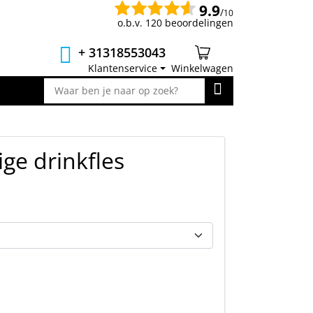
9.9
/
10
o.b.v. 120 beoordelingen
+ 31318553043
Klantenservice
Winkelwagen
e drinkfles