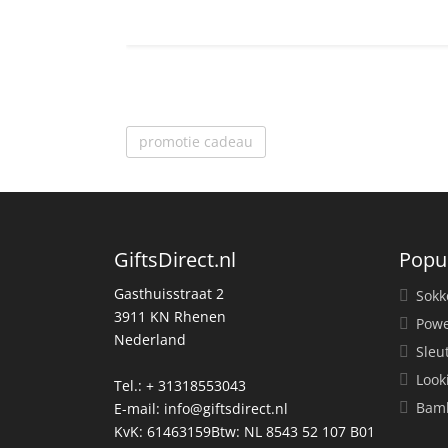
promotie cadeau
GiftsDirect.nl
Popu
Gasthuisstraat 2
Sokk
3911 KN Rhenen
Powe
Nederland
Sleu
Look
Tel.: + 31318553043
Bamb
E-mail:
info@giftsdirect.nl
KvK: 61463159Btw: NL 8543 52 107 B01