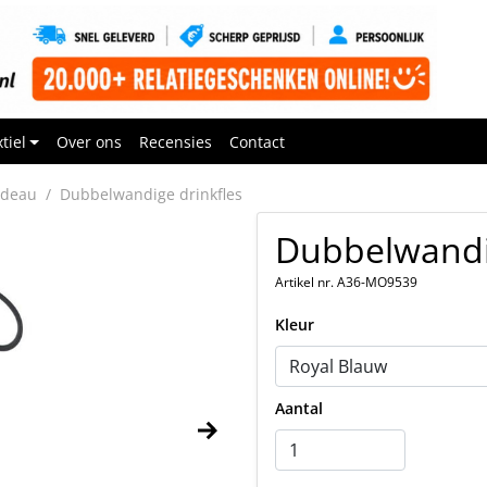
tiel
Over ons
Recensies
Contact
adeau
Dubbelwandige drinkfles
Dubbelwandig
Artikel nr. A36-MO9539
Kleur
Aantal