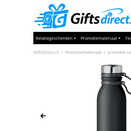
Relatiegeschenken
Promotiemateriaal
Tex
GiftsDirect.nl
Promotiemateriaal
promotie c