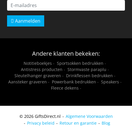
Aanmelden
Andere klanten bekeken:
Notitieboekjes
-
Sportsokken bedrukken
-
Antistress producten
-
Stormvaste paraplu
-
Sleutelhanger graveren
-
Drinkflessen bedrukken
-
Aansteker graveren
-
Powerbank bedrukken
-
Speakers
-
Fleece dekens
-
© 2026 GiftsDirect.nl
Algemene Voorwaarden
Privacy beleid
Retour en garantie
Blog