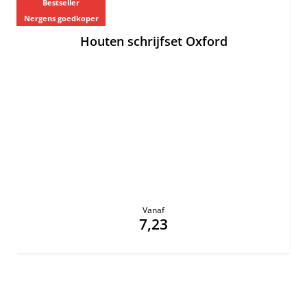
Bestseller
Nergens goedkoper
Ne
Houten schrijfset Oxford
Vanaf
7,23