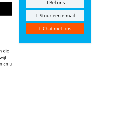
Bel ons
Stuur een e-mail
Chat met ons
n die
wijl
en en u