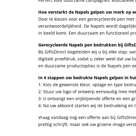
Perfect voor duurzame campagnes, educatieve i
Hoe versterkt de Napels gelpen uw merk op e
Door te kiezen voor een gerecycleerde pen met s
verantwoordelijkheid. De Napels wordt dagelijks
in beeld komt. Een duurzaam en functioneel pr
Gerecycleerde Napels pen bedrukken bij GiftsDi
Bij GiftsDirect begeleiden wij u bij elke stap: v
digitale proefdruk, zodat u zeker weet dat uw lo
en duurzame productopties is de Napels pen ee
In 4 stappen uw bedrukte Napels gelpen in hui
1: Kies de gewenste kleur, oplage en type bedr
2: Stuur uw logo of ontwerp eenvoudig mee me
3: U ontvangt een vrijblijvende offerte en een gr
4: Na uw akkoord starten wij de bedrukking en l
Vraag vandaag nog een offerte aan bij GiftsDir
prettig schrijft, maar ook uw groene imago verst