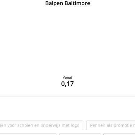
Balpen Baltimore
Vanaf
0,17
en voor scholen en onderwijs met logo
Pennen als promotie m