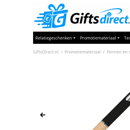
Relatiegeschenken
Promotiemateriaal
Tex
GiftsDirect.nl
Promotiemateriaal
Pennen en s