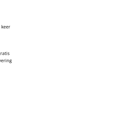
 keer
ratis
vering