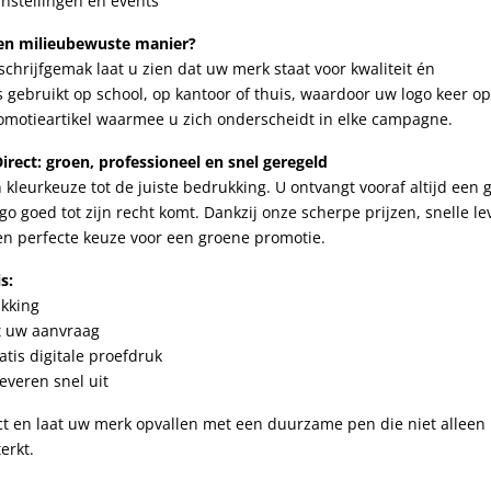
nstellingen en events
en milieubewuste manier?
chrijfgemak laat u zien dat uw merk staat voor kwaliteit én
 gebruikt op school, op kantoor of thuis, waardoor uw logo keer op
omotieartikel waarmee u zich onderscheidt in elke campagne.
rect: groen, professioneel en snel geregeld
an kleurkeuze tot de juiste bedrukking. U ontvangt vooraf altijd een g
go goed tot zijn recht komt. Dankzij onze scherpe prijzen, snelle le
n perfecte keuze voor een groene promotie.
s:
ukking
t uw aanvraag
atis digitale proefdruk
everen snel uit
ect en laat uw merk opvallen met een duurzame pen die niet alleen
erkt.