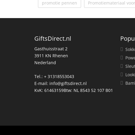
promotie pennen
Promotiemateriaal voor
GiftsDirect.nl
Popu
Gasthuisstraat 2
Sokk
3911 KN Rhenen
Powe
Nederland
Sleu
Look
Tel.: + 31318553043
Bamb
E-mail:
info@giftsdirect.nl
KvK: 61463159Btw: NL 8543 52 107 B01