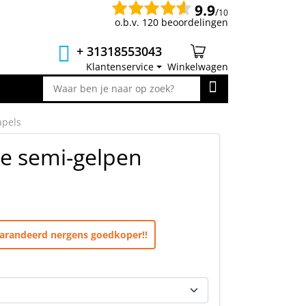
9.9
/
10
o.b.v. 120 beoordelingen
+ 31318553043
Klantenservice
Winkelwagen
apels
e semi-gelpen
egarandeerd nergens goedkoper!!