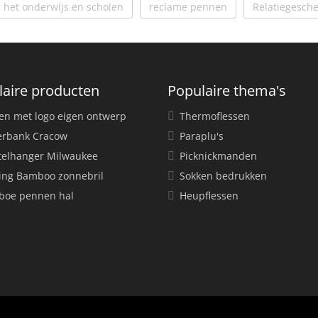
 het onderwijs en scholen
reclame pennen
Relatiegesch
laire producten
Populaire thema's
en met logo eigen ontwerp
Thermoflessen
rbank Cracow
Paraplu's
telhanger Milwaukee
Picknickmanden
ing Bamboo zonnebril
Sokken bedrukken
oe pennen hal
Heupflessen