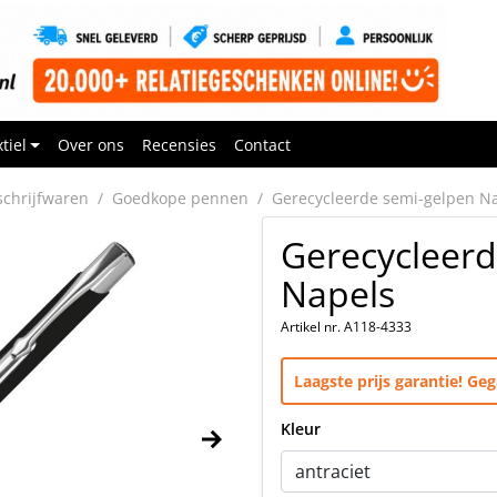
tiel
Over ons
Recensies
Contact
chrijfwaren
Goedkope pennen
Gerecycleerde semi-gelpen N
Gerecycleerd
Napels
Artikel nr. A118-4333
Laagste prijs garantie! G
Kleur