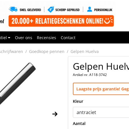
tiel
Over ons
Recensies
Contact
chrijfwaren
Goedkope pennen
Gelpen Huelva
Gelpen Huel
Artikel nr. A118-3742
Laagste prijs garantie! G
Kleur
Aantal