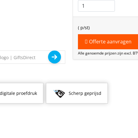
(
p/st)
Offerte aanvragen
Alle genoemde prijzen zijn excl. B
 digitale proefdruk
Scherp geprijsd