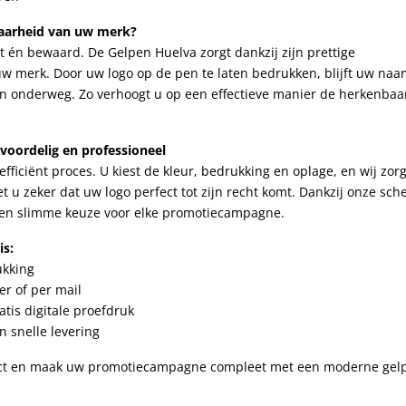
baarheid van uw merk?
t én bewaard. De Gelpen Huelva zorgt dankzij zijn prettige
 uw merk. Door uw logo op de pen te laten bedrukken, blijft uw na
s en onderweg. Zo verhoogt u op een effectieve manier de herkenbaa
 voordelig en professioneel
efficiënt proces. U kiest de kleur, bedrukking en oplage, en wij zor
et u zeker dat uw logo perfect tot zijn recht komt. Dankzij onze sch
 een slimme keuze voor elke promotiecampagne.
is:
ukking
er of per mail
atis digitale proefdruk
n snelle levering
irect en maak uw promotiecampagne compleet met een moderne gel