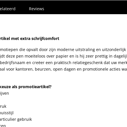
elateerd
Reviews
ikel met extra schrijfcomfort
otiepen die opvalt door zijn moderne uitstraling en uitzonderlijk
ijdt deze pen moeiteloos over papier en is hij zeer prettig in dagelij
 bedrijfsnaam en creëer een praktisch relatiegeschenk dat uw mer
aal voor kantoren, beurzen, open dagen en promotionele acties wa
euze als promotieartikel?
ijven
druk
uisstijl
articulier gebruik
oren