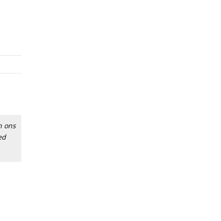
n ons
ed