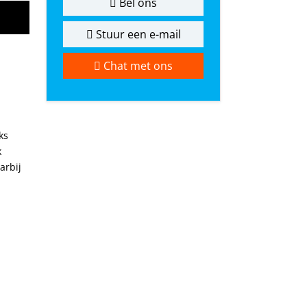
Bel ons
Stuur een e-mail
Chat met ons
ks
k
arbij