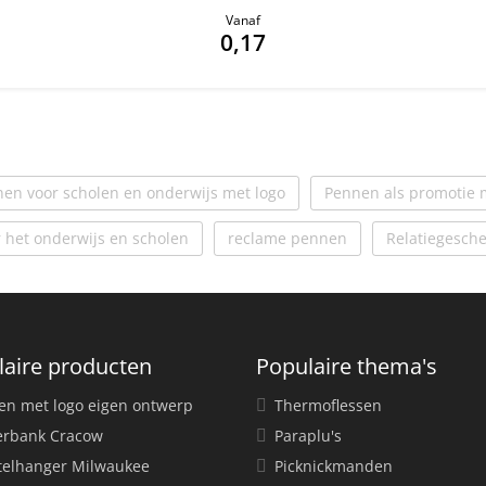
Vanaf
0,17
en voor scholen en onderwijs met logo
Pennen als promotie m
 het onderwijs en scholen
reclame pennen
Relatiegesch
laire producten
Populaire thema's
en met logo eigen ontwerp
Thermoflessen
rbank Cracow
Paraplu's
telhanger Milwaukee
Picknickmanden