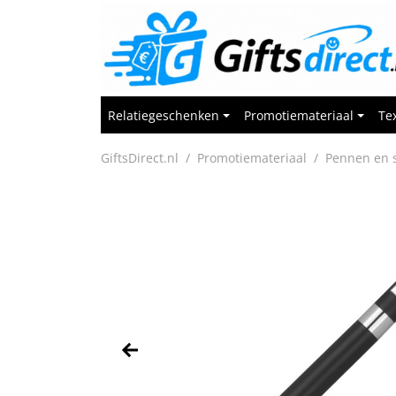
Relatiegeschenken
Promotiemateriaal
Tex
GiftsDirect.nl
Promotiemateriaal
Pennen en s