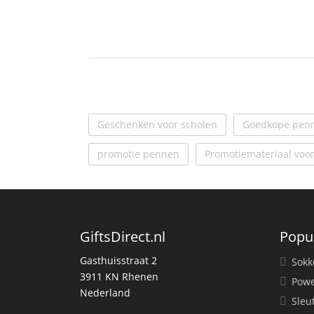
Geschenken voor scholen
Goedkope penn
promotie pennen
Promotiemateriaal voor
GiftsDirect.nl
Popu
Gasthuisstraat 2
Sokk
3911 KN Rhenen
Powe
Nederland
Sleu