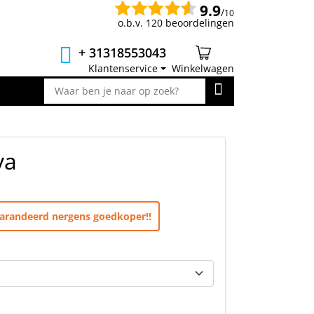
9.9
/
10
o.b.v. 120 beoordelingen
+ 31318553043
Klantenservice
Winkelwagen
va
egarandeerd nergens goedkoper!!