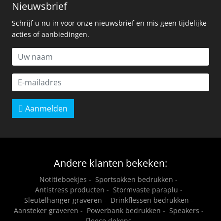
Nieuwsbrief
Schrijf u nu in voor onze nieuwsbrief en mis geen tijdelijke
acties of aanbiedingen.
Aanmelden
Andere klanten bekeken:
Notitieboekjes
-
Sportsokken bedrukken
-
Antistress producten
-
Stormvaste paraplu
-
Sleutelhanger graveren
-
Drinkflessen bedrukken
-
Aansteker graveren
-
Powerbank bedrukken
-
Speakers
-
Fleece dekens
-