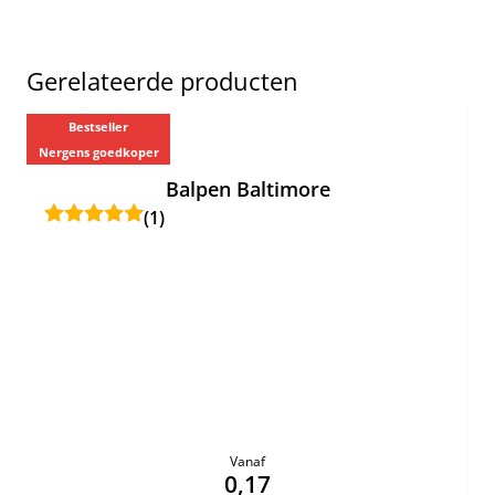
Gerelateerde producten
Bestseller
Nergens goedkoper
Ne
Balpen Baltimore
(1)
Vanaf
0,17