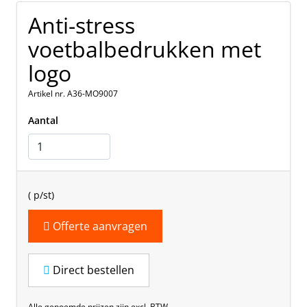
Anti-stress
voetbalbedrukken met
logo
Artikel nr. A36-MO9007
Aantal
(
p/st)
Offerte aanvragen
Direct bestellen
Alle genoemde prijzen zijn excl. BTW