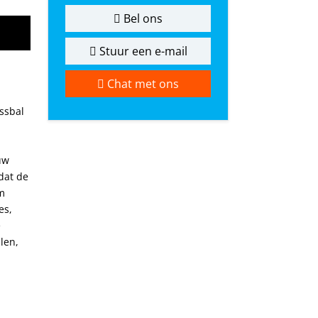
Bel ons
Stuur een e-mail
Chat met ons
essbal
uw
odat de
m
es,
e
llen,