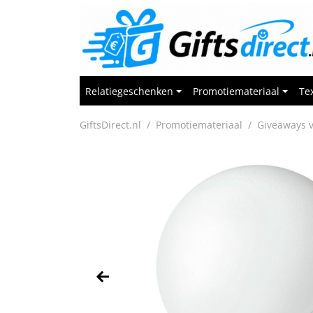
Relatiegeschenken
Promotiemateriaal
Tex
GiftsDirect.nl
Promotiemateriaal
Giveaways v