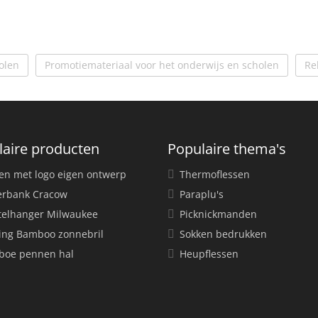
olen
Promotiemateriaal voor het onderwijs en scholen
Re
laire producten
Populaire thema's
en met logo eigen ontwerp
Thermoflessen
rbank Cracow
Paraplu's
telhanger Milwaukee
Picknickmanden
ing Bamboo zonnebril
Sokken bedrukken
oe pennen hal
Heupflessen