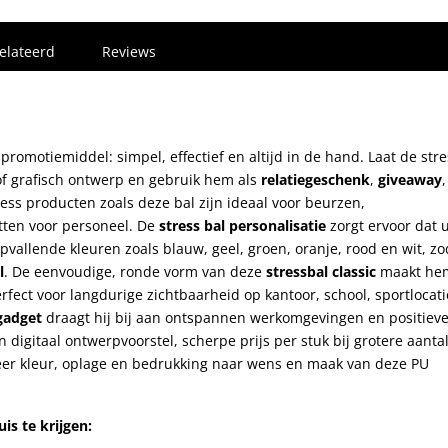
elateerd
Reviews
 promotiemiddel: simpel, effectief en altijd in de hand. Laat de str
f grafisch ontwerp en gebruik hem als
relatiegeschenk
,
giveaway
,
tress producten zoals deze bal zijn ideaal voor beurzen,
tten voor personeel. De
stress bal personalisatie
zorgt ervoor dat 
opvallende kleuren zoals blauw, geel, groen, oranje, rood en wit, z
l
. De eenvoudige, ronde vorm van deze
stressbal classic
maakt he
fect voor langdurige zichtbaarheid op kantoor, school, sportlocati
 gadget
draagt hij bij aan ontspannen werkomgevingen en positiev
en digitaal ontwerpvoorstel, scherpe prijs per stuk bij grotere aanta
neer kleur, oplage en bedrukking naar wens en maak van deze PU
is te krijgen: