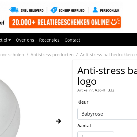
tiel
Over ons
Recensies
Contact
oor scholen
Antistress producten
Anti-stress bal bedrukken 
Anti-stress 
logo
Artikel nr. A36-IT1332
Kleur
Aantal