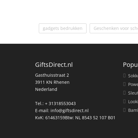
gadgets bedrukken
Geschenken voor sch
GiftsDirect.nl
Popu
Gasthuisstraat 2
Sokk
3911 KN Rhenen
Powe
Nederland
Sleu
Look
Tel.: + 31318553043
Bamb
E-mail:
info@giftsdirect.nl
KvK: 61463159Btw: NL 8543 52 107 B01