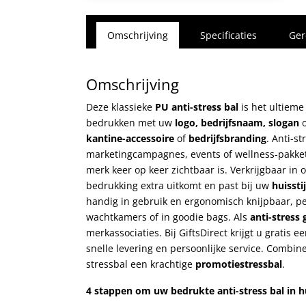
Omschrijving
Specificaties
Ger
Omschrijving
Deze klassieke
PU anti-stress bal
is het ultieme
bedrukken met uw
logo, bedrijfsnaam, slogan
o
kantine-accessoire
of
bedrijfsbranding
. Anti-s
marketingcampagnes, events of wellness-pakke
merk keer op keer zichtbaar is. Verkrijgbaar in 
bedrukking extra uitkomt en past bij uw
huisstij
handig in gebruik en ergonomisch knijpbaar, per
wachtkamers of in goodie bags. Als
anti-stress
merkassociaties. Bij GiftsDirect krijgt u gratis e
snelle levering en persoonlijke service. Combi
stressbal een krachtige
promotiestressbal
.
4 stappen om uw bedrukte anti-stress bal in hu