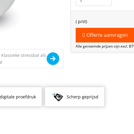
(
p/st)
Offerte aanvragen
Alle genoemde prijzen zijn excl. B
 digitale proefdruk
Scherp geprijsd