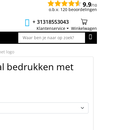
9.9
/
10
o.b.v. 120 beoordelingen
+ 31318553043
Klantenservice
Winkelwagen
met logo
bal bedrukken met