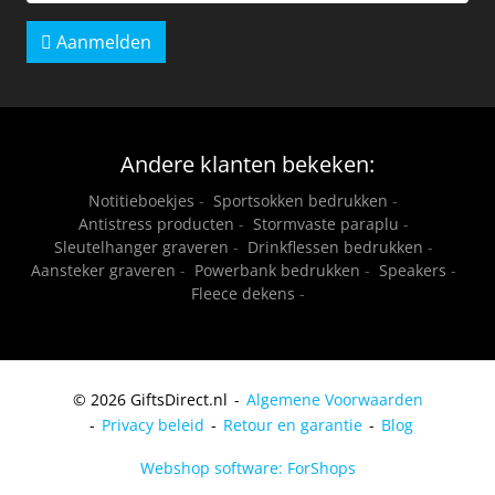
Aanmelden
Andere klanten bekeken:
Notitieboekjes
-
Sportsokken bedrukken
-
Antistress producten
-
Stormvaste paraplu
-
Sleutelhanger graveren
-
Drinkflessen bedrukken
-
Aansteker graveren
-
Powerbank bedrukken
-
Speakers
-
Fleece dekens
-
© 2026 GiftsDirect.nl
Algemene Voorwaarden
Privacy beleid
Retour en garantie
Blog
Webshop software: ForShops