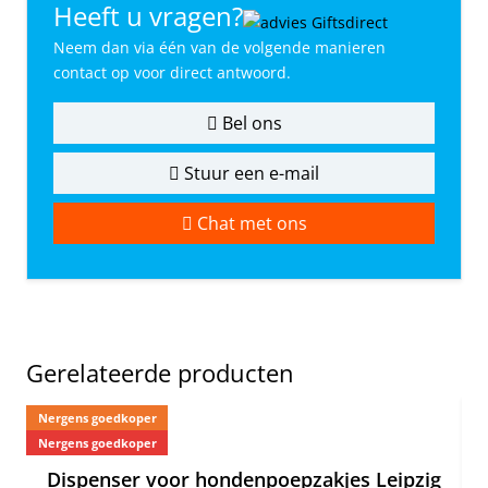
Heeft u vragen?
Neem dan via één van de volgende manieren
contact op voor direct antwoord.
Bel ons
Stuur een e-mail
Chat met ons
Gerelateerde producten
Nergens goedkoper
Nergens goedkoper
Ne
Dispenser voor hondenpoepzakjes Leipzig