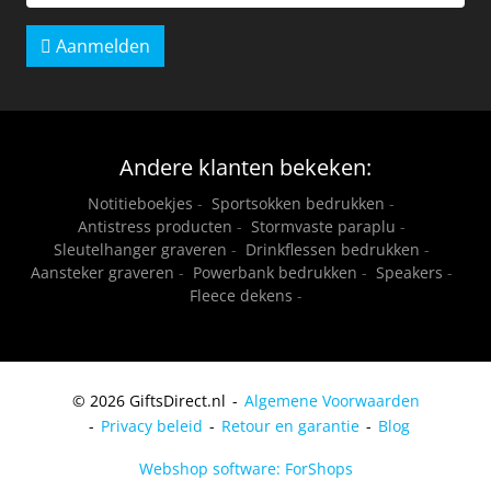
Aanmelden
Andere klanten bekeken:
Notitieboekjes
-
Sportsokken bedrukken
-
Antistress producten
-
Stormvaste paraplu
-
Sleutelhanger graveren
-
Drinkflessen bedrukken
-
Aansteker graveren
-
Powerbank bedrukken
-
Speakers
-
Fleece dekens
-
© 2026 GiftsDirect.nl
Algemene Voorwaarden
Privacy beleid
Retour en garantie
Blog
Webshop software: ForShops