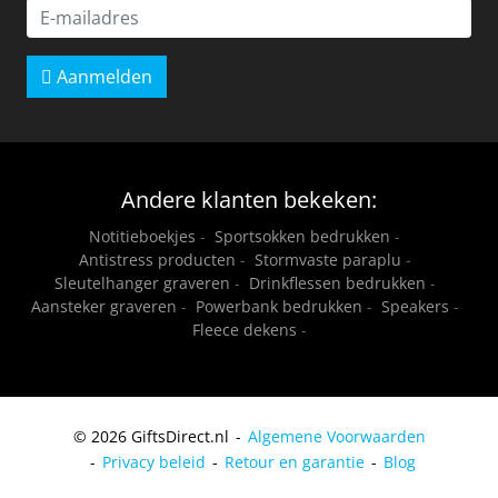
Aanmelden
Andere klanten bekeken:
Notitieboekjes
-
Sportsokken bedrukken
-
Antistress producten
-
Stormvaste paraplu
-
Sleutelhanger graveren
-
Drinkflessen bedrukken
-
Aansteker graveren
-
Powerbank bedrukken
-
Speakers
-
Fleece dekens
-
© 2026 GiftsDirect.nl
Algemene Voorwaarden
Privacy beleid
Retour en garantie
Blog