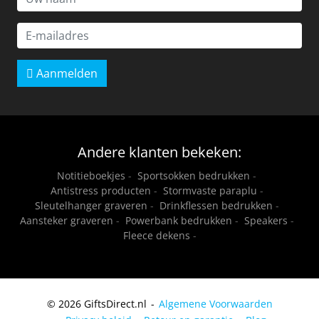
Aanmelden
Andere klanten bekeken:
Notitieboekjes
-
Sportsokken bedrukken
-
Antistress producten
-
Stormvaste paraplu
-
Sleutelhanger graveren
-
Drinkflessen bedrukken
-
Aansteker graveren
-
Powerbank bedrukken
-
Speakers
-
Fleece dekens
-
© 2026 GiftsDirect.nl
Algemene Voorwaarden